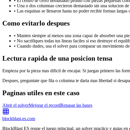
•
El centro se cerro demasiado pronto con piezas pequenas colo
•
Una o dos columnas crecieron demasiado sin una solucion de 
•
Las esquinas se llenaron hasta no poder recibir formas largas 
Como evitarlo despues
•
Manten siempre al menos una zona capaz de absorber una pie
•
No sacrifiques todas tus lineas faciles si eso destruye el equili
•
Cuando dudes, usa el solver para comparar un movimiento de 
Lectura rapida de una posicion tensa
Empieza por la pieza mas dificil de encajar. Si juegas primero las for
Despues, preguntate que fila o columna te daria mas libertad si desapa
Paginas utiles en este caso
Abrir el solver
Mejorar el record
Repasar las bases
blockblast-es.com
BlockBlast ES reune el juego principal, un solver practico y guias en e