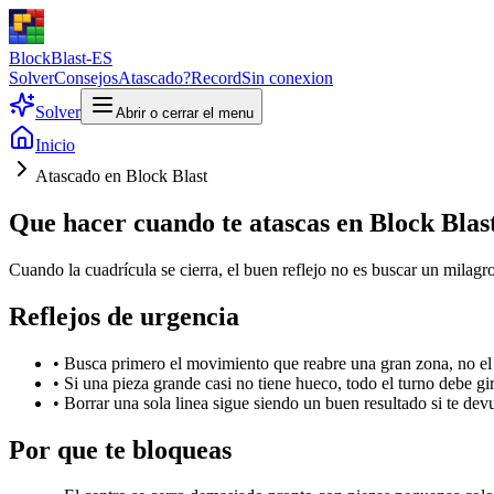
BlockBlast-ES
Solver
Consejos
Atascado?
Record
Sin conexion
Solver
Abrir o cerrar el menu
Inicio
Atascado en Block Blast
Que hacer cuando te atascas en Block Blas
Cuando la cuadrícula se cierra, el buen reflejo no es buscar un milagro
Reflejos de urgencia
•
Busca primero el movimiento que reabre una gran zona, no el
•
Si una pieza grande casi no tiene hueco, todo el turno debe gir
•
Borrar una sola linea sigue siendo un buen resultado si te devu
Por que te bloqueas